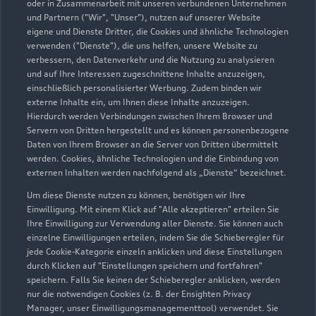
oder in Zusammenarbeit mit unseren verbundenen Unternehmen
info.tolzin@autohaus-tolzin.de
und Partnern ("Wir", "Unser"), nutzen auf unserer Website
eigene und Dienste Dritter, die Cookies und ähnliche Technologien
verwenden ("Dienste"), die uns helfen, unsere Website zu
Kontaktdaten herunterladen
verbessern, den Datenverkehr und die Nutzung zu analysieren
und auf Ihre Interessen zugeschnittene Inhalte anzuzeigen,
einschließlich personalisierter Werbung. Zudem binden wir
externe Inhalte ein, um Ihnen diese Inhalte anzuzeigen.
Öffnungszeiten
Hierdurch werden Verbindungen zwischen Ihrem Browser und
Servern von Dritten hergestellt und es können personenbezogene
Daten von Ihrem Browser an die Server von Dritten übermittelt
werden. Cookies, ähnliche Technologien und die Einbindung von
Verkauf
externen Inhalten werden nachfolgend als „Dienste“ bezeichnet.
Geschlossen
,
öffnet am
Montag 08:00
Um diese Dienste nutzen zu können, benötigen wir Ihre
Einwilligung. Mit einem Klick auf "Alle akzeptieren" erteilen Sie
Service
Ihre Einwilligung zur Verwendung aller Dienste. Sie können auch
einzelne Einwilligungen erteilen, indem Sie die Schieberegler für
Geschlossen
,
öffnet am
Montag 07:00
jede Cookie-Kategorie einzeln anklicken und diese Einstellungen
durch Klicken auf "Einstellungen speichern und fortfahren"
speichern. Falls Sie keinen der Schieberegler anklicken, werden
Teile- & Zubehörverkauf
nur die notwendigen Cookies (z. B. der Ensighten Privacy
Geschlossen
,
öffnet am
Montag 07:00
Manager, unser Einwilligungsmanagementtool) verwendet. Sie