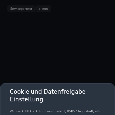
Servicepartner
e-tron
Leuschentiner Damm
Cookie und Datenfreigabe
17139 Malchin
Einstellung
03994 20840
Wir, die AUDI AG, Auto-Union-Straße 1, 85057 Ingolstadt, allein