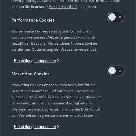
Privacy Manager, sowie zu Ihren Rechten als betroffene Person
können Sie in unserer
Cookie Richtlinie
nachlesen.
Performance Cookies
Performance Cookies sammeln Informationen
darüber, wie unsere Webseite genutzt wird (z. B.
Anzahl der Besuche, Verweildauer). Diese Cookies
werden zur Optimierung der Webseite verwendet.
Zur Inspektion
Einstellungen anpassen
Marketing Cookies
Zurück nach oben
Marketing Cookies werden verwendet, um für die
Benutzer relevantere und auf deren Interessen
zugeschnittene Inhalte anzubieten. Sie werden auch
Modelle
verwendet, um die Erscheinungshäufigkeit einer
Werbeanzeige zu begrenzen und um die Effektivität
von Werbekampagnen zu messen und zu steuern.
Kaufen & leasen
Alle Modelle
Einstellungen anpassen
Modelle vergleichen
Service & Zubehör